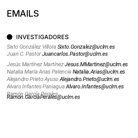
EMAILS
INVESTIGADORES
Sixto González Villora
Sixto.Gonzalez@uclm.es
Juan C. Pastor
Juancarlos.Pastor@uclm.es
Jesús Martínez Martínez
Jesus.MMartinez@uclm.es
Natalia María Arias Palencia
Natalia.Arias@uclm.es
Alejandro Prieto Ayuso
Alejandro.Prieto@uclm.es
Álvaro Infantes Paniagua
Alvaro.Infantes@uclm.es
Ramón García Perales
Ramon.GarciaPerales@uclm.es