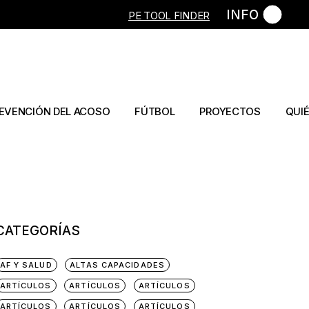
INFO
PE TOOL FINDER
ulos
Artículos
Artículo
s
Capítulos libros
Libro
os
Capítulos libro
EVENCIÓN DEL ACOSO
FÚTBOL
PROYECTOS
QUI
ículos
Artículos
bros
Capítulos libros
ítulos libros
Tesis
CATEGORÍAS
AF Y SALUD
ALTAS CAPACIDADES
ARTÍCULOS
ARTÍCULOS
ARTÍCULOS
ARTÍCULOS
ARTÍCULOS
ARTÍCULOS