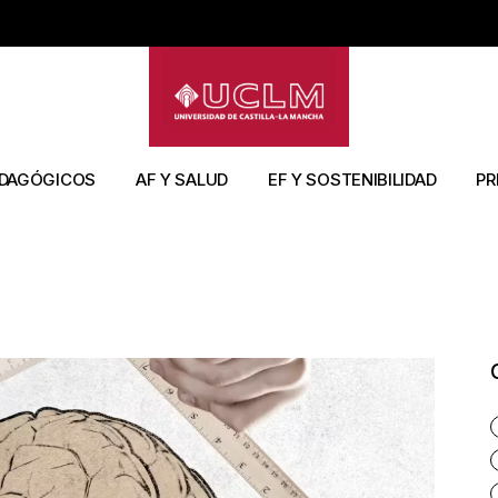
os
Artículos
Artículos
Artíc
s libros
Capítulos Libros
Capítulos Libros
Tesi
sos
Congresos
Congresos
Libr
Libros
Libros
DAGÓGICOS
AF Y SALUD
EF Y SOSTENIBILIDAD
PR
icAPP
Tesis
Tesis
Artículos
Artículos
Art
os
Tesis
Capítulos libros
Li
Libros
Cap