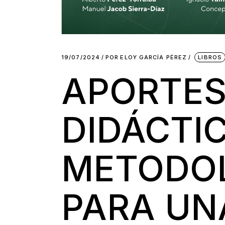
19/07/2024
POR
ELOY GARCÍA PÉREZ
LIBROS
APORTE
DIDÁCTI
METODO
PARA UN