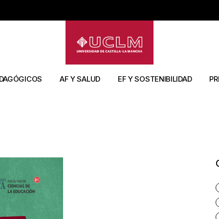
os
Artículos
Artículos
Artíc
s libros
Capítulos Libros
Capítulos Libros
Tesi
sos
Congresos
Congresos
Libr
Libros
Libros
DAGÓGICOS
AF Y SALUD
EF Y SOSTENIBILIDAD
PR
icAPP
Tesis
Tesis
Artículos
Artículos
Art
os
Tesis
Capítulos libros
Li
Libros
Cap