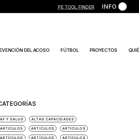
INFO
PE TOOL FINDER
ulos
Artículos
Artículo
s
Capítulos libros
Libro
os
Capítulos libro
EVENCIÓN DEL ACOSO
FÚTBOL
PROYECTOS
QUI
ículos
Artículos
bros
Capítulos libros
ítulos libros
Tesis
CATEGORÍAS
AF Y SALUD
ALTAS CAPACIDADES
ARTÍCULOS
ARTÍCULOS
ARTÍCULOS
ARTÍCULOS
ARTÍCULOS
ARTÍCULOS