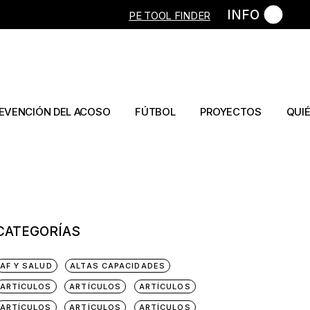
INFO
PE TOOL FINDER
ulos
Artículos
Artículo
s
Capítulos libros
Libro
os
Capítulos libro
EVENCIÓN DEL ACOSO
FÚTBOL
PROYECTOS
QUI
ículos
Artículos
bros
Capítulos libros
ítulos libros
Tesis
CATEGORÍAS
AF Y SALUD
ALTAS CAPACIDADES
ARTÍCULOS
ARTÍCULOS
ARTÍCULOS
ARTÍCULOS
ARTÍCULOS
ARTÍCULOS