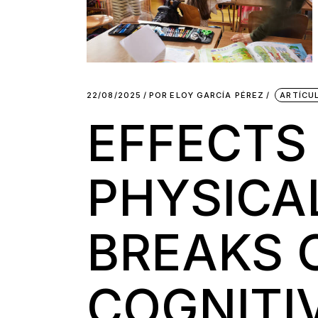
22/08/2025
POR
ELOY GARCÍA PÉREZ
ARTÍCU
EFFECTS
PHYSICA
BREAKS 
COGNITI