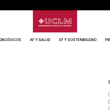
os
Artículos
Artículos
Artíc
s libros
Capítulos Libros
Capítulos Libros
Tesi
sos
Congresos
Congresos
Libr
Libros
Libros
DAGÓGICOS
AF Y SALUD
EF Y SOSTENIBILIDAD
PR
icAPP
Tesis
Tesis
Artículos
Artículos
Art
os
Tesis
Capítulos libros
Li
Libros
Cap